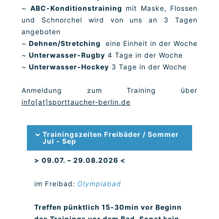
~
ABC-Konditionstraining
mit Maske, Flossen
und Schnorchel wird von uns an 3 Tagen
angeboten
~
Dehnen/Stretching
eine Einheit in der Woche
~
Unterwasser-Rugby
4 Tage in der Woche
~
Unterwasser-Hockey
3 Tage in der Woche
Anmeldung zum Training über
info[at]sporttaucher-berlin.de
Trainingszeiten Freibäder / Sommer
Jul - Sep
> 09.07. – 29.08.2026 <
im Freibad:
Olympiabad
Treffen pünktlich 15-30min vor Beginn
des Trainings vor dem Bad. Sonst kein