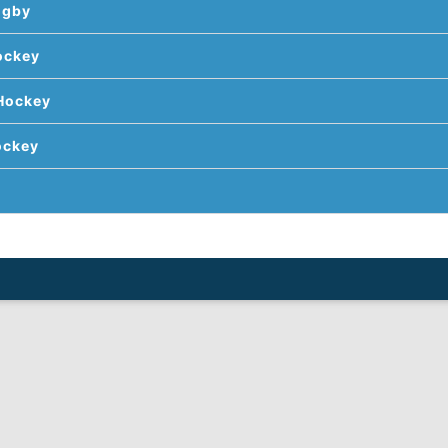
ugby
ockey
Hockey
ockey